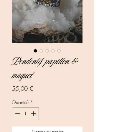
Pendentif papillon &
muguet
Prix
55,00 €
Quantité
*