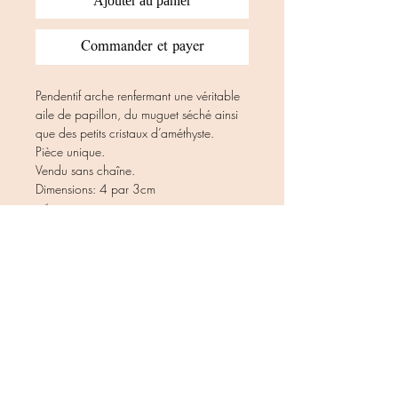
Ajouter au panier
Commander et payer
Pendentif arche renfermant une véritable
aile de papillon, du muguet séché ainsi
que des petits cristaux d’améthyste.
Pièce unique.
Vendu sans chaîne.
Dimensions: 4 par 3cm
𝒜𝓋𝑒𝒸 𝒶𝓂𝑜𝓊𝓇,
𝒜𝓁𝒾𝒸𝒾𝒶.
⋆｡:*•.───── ❦ ─────.•*:｡⋆