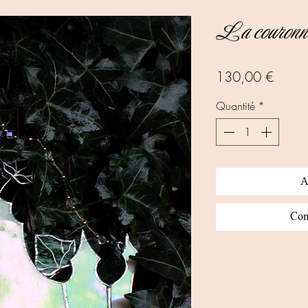
La couronn
Prix
130,00 €
Quantité
*
A
Com