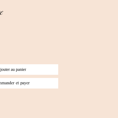
e
jouter au panier
mander et payer